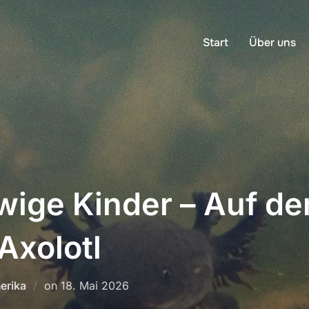
Start
Über uns
wige Kinder – Auf de
Axolotl
Posted
erika
on
18. Mai 2026
on