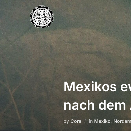
Skip
to
content
Mexikos e
nach dem 
by
Cora
in
Mexiko
,
Nordam