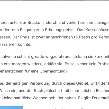
 sich unter der Brücke hindurch und verliert sich im steinige
arkiert den Eingang zum Erholungsgebiet. Das Kassenhäusch
lassen. Der Preis ist zwar angeschrieben (5 Pesos pro Person
kassieren könnte.
ichtweite scheint gerade wegzufahren. Ich kann sie kurz anh
erst morgen wieder», erklärt sie. Es sei sicher kein Probl
Freifahrtschein für eine Übernachtung?
e, der einzigen Verbindung durch dieses Gebiet, wirkt der P
ese ein, und der Bach plätschert mit einer solchen Beständ
t kleine natürliche Wannen gebildet haben. Es gibt Feuerste