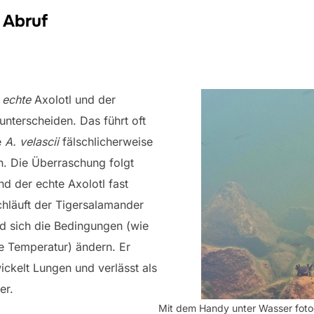
 Abruf
r
echte
Axolotl und der
nterscheiden. Das führt oft
e
A. velascii
fälschlicherweise
n. Die Überraschung folgt
d der echte Axolotl fast
rchläuft der Tigersalamander
d sich die Bedingungen (wie
e Temperatur) ändern. Er
wickelt Lungen und verlässt als
er.
Mit dem Handy unter Wasser fotogra