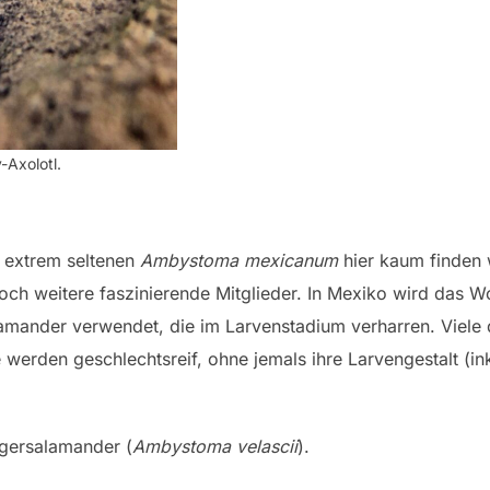
-Axolotl.
n extrem seltenen
Ambystoma mexicanu
m
hier kaum finden 
ch weitere faszinierende Mitglieder. In Mexiko wird das W
lamander verwendet, die im Larvenstadium verharren. Viele 
e werden geschlechtsreif, ohne jemals ihre Larvengestalt (i
Tigersalamander (
Ambystoma velascii
).