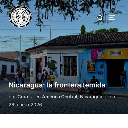
Saltar
al
Buscar:
ALTERN
contenido
Nicaragua: la frontera temida
Publi
por
Cora
en
América Central
,
Nicaragua
en
el
26. enero 2026