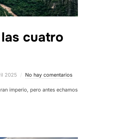
 las cuatro
ado
ril 2025
No hay comentarios
gran imperio, pero antes echamos