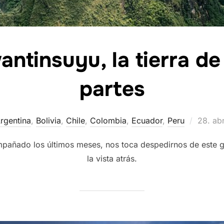
ntinsuyu, la tierra de
partes
Public
rgentina
,
Bolivia
,
Chile
,
Colombia
,
Ecuador
,
Peru
28. ab
el
ompañado los últimos meses, nos toca despedirnos de este 
la vista atrás.