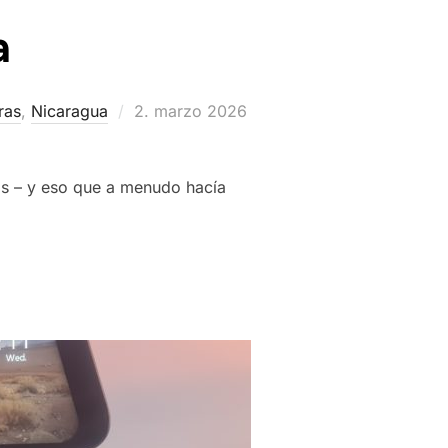
a
Publicado
ras
,
Nicaragua
2. marzo 2026
el
as – y eso que a menudo hacía