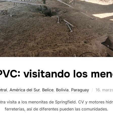
PVC: visitando los men
Publicad
tral
,
América del Sur
,
Belice
,
Bolivia
,
Paraguay
16. marz
el
tra visita a los menonitas de Springfield. CV y motores hid
ferreterías, así de diferentes pueden las comunidades.