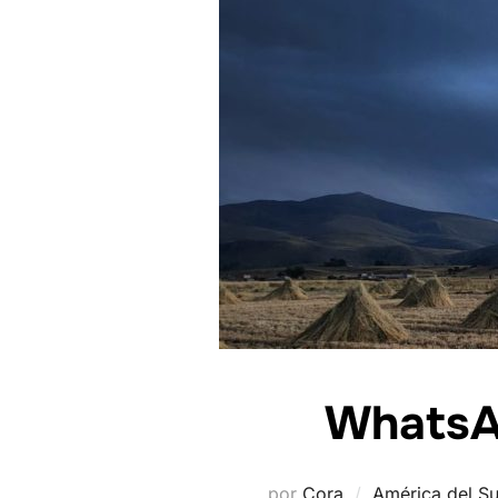
WhatsAp
por
Cora
América del Su