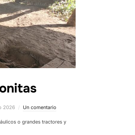
onitas
o
o 2026
Un comentario
ráulicos o grandes tractores y