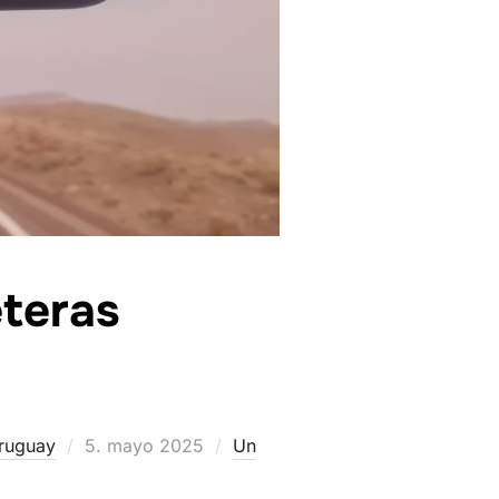
eteras
Publicado
ruguay
5. mayo 2025
Un
el