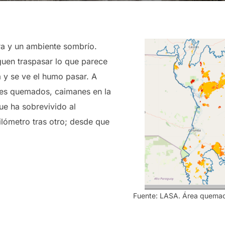
a y un ambiente sombrío.
guen traspasar lo que parece
a y se ve el humo pasar. A
les quemados, caimanes en la
que ha sobrevivido al
ilómetro tras otro; desde que
Fuente: LASA. Área quemad