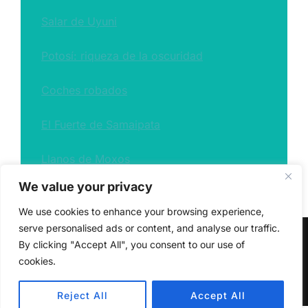
Salar de Uyuni
Potosí: riqueza de la oscuridad
Coches robados
El Fuerte de Samaipata
Llanos de Moxos
We value your privacy
We use cookies to enhance your browsing experience,
serve personalised ads or content, and analyse our traffic.
Política de privacidad
By clicking "Accept All", you consent to our use of
Copyright © 2026 Travel & Wildlife
cookies.
Inspiro Theme
por
WPZOOM
Reject All
Accept All