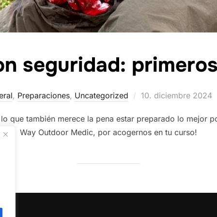
on seguridad: primeros
Publicado
eral
,
Preparaciones
,
Uncategorized
10. diciembre 2024
el
lo que también merece la pena estar preparado lo mejor po
Way Outdoor Medic, por acogernos en tu curso!