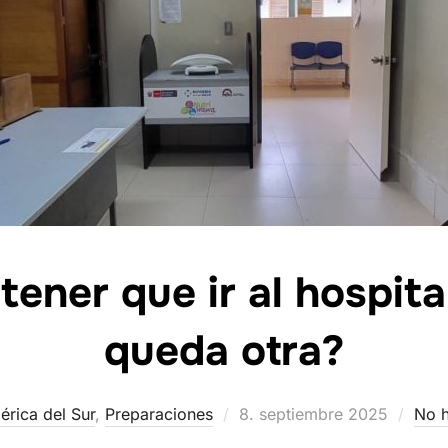
tener que ir al hospital
queda otra?
Publicado
rica del Sur
,
Preparaciones
8. septiembre 2025
No h
el