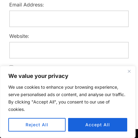
Email Address:
Website:
Save my name, email, and website in this browser for
We value your privacy
the next time I comment.
We use cookies to enhance your browsing experience,
serve personalised ads or content, and analyse our traffic.
By clicking "Accept All", you consent to our use of
cookies.
Reject All
Accept All
Beitragsnavigation