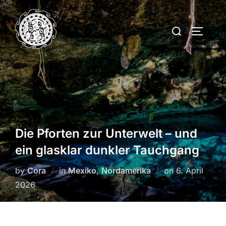
Skip
to
Search
TOGGLE
content
for:
Die Pforten zur Unterwelt – und
ein glasklar dunkler Tauchgang
Posted
by
Cora
in
Mexiko
,
Nordamerika
on
6. April
on
2026