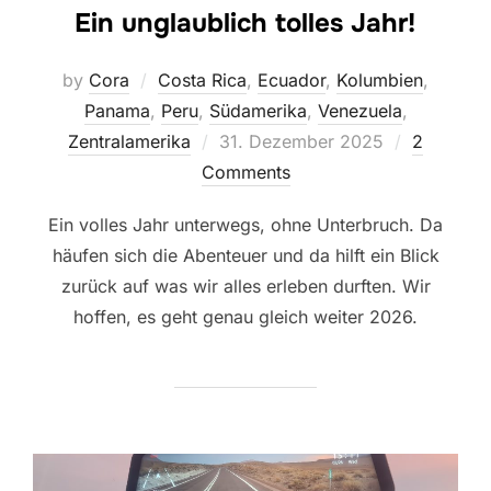
Ein unglaublich tolles Jahr!
by
Cora
Costa Rica
,
Ecuador
,
Kolumbien
,
Panama
,
Peru
,
Südamerika
,
Venezuela
,
Posted
Zentralamerika
31. Dezember 2025
2
on
Comments
Ein volles Jahr unterwegs, ohne Unterbruch. Da
häufen sich die Abenteuer und da hilft ein Blick
zurück auf was wir alles erleben durften. Wir
hoffen, es geht genau gleich weiter 2026.