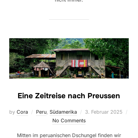
Eine Zeitreise nach Preussen
Posted
by
Cora
Peru
,
Südamerika
3. Februar 2025
on
No Comments
Mitten im peruanischen Dschungel finden wir