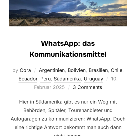
WhatsApp: das
Kommunikationsmittel
by
Cora
Argentinien
,
Bolivien
,
Brasilien
,
Chile
,
Posted
Ecuador
,
Peru
,
Südamerika
,
Uruguay
10.
on
Februar 2025
3 Comments
Hier in Südamerika gibt es nur ein Weg mit
Behörden, Spitäler, Tourenanbieter und
Autogaragen zu kommunizieren: WhatsApp. Doch
eine richtige Antwort bekommt man auch dann
nicht immer.