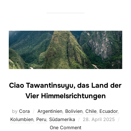
Ciao Tawantinsuyu, das Land der
Vier Himmelsrichtungen
by
Cora
Argentinien
,
Bolivien
,
Chile
,
Ecuador
,
Posted
Kolumbien
,
Peru
,
Südamerika
28. April 2025
on
One Comment